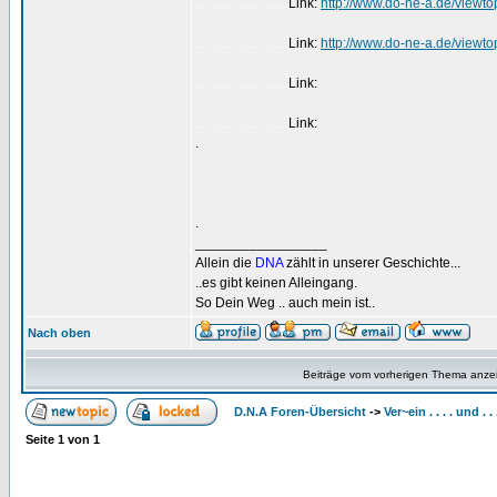
Link:
http://www.do-ne-a.de/viewt
............................
Link:
http://www.do-ne-a.de/viewt
............................
Link:
............................
Link:
............................
.
.
_________________
Allein die
DNA
zählt in unserer Geschichte...
..es gibt keinen Alleingang.
So Dein Weg .. auch mein ist..
Nach oben
Beiträge vom vorherigen Thema anze
D.N.A Foren-Übersicht
->
Ver~ein . . . . und . 
Seite
1
von
1