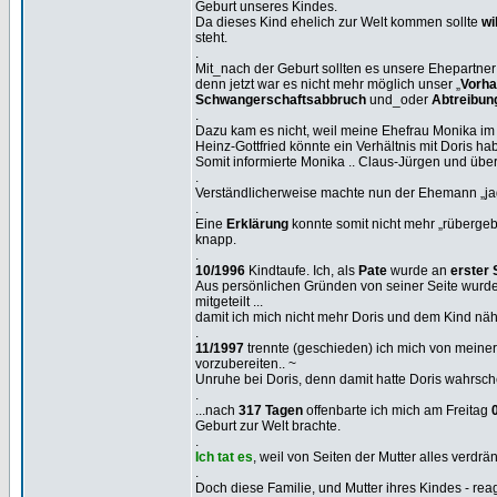
Geburt unseres Kindes.
Da dieses Kind ehelich zur Welt kommen sollte
wi
steht.
.
Mit_nach der Geburt sollten es unsere Ehepartner
denn jetzt war es nicht mehr möglich unser „
Vorha
Schwangerschaftsabbruch
und_oder
Abtreibun
.
Dazu kam es nicht, weil meine Ehefrau Monika i
Heinz-Gottfried könnte ein Verhältnis mit Doris ha
Somit informierte Monika .. Claus-Jürgen und übe
.
Verständlicherweise machte nun der Ehemann „jagt
.
Eine
Erklärung
konnte somit nicht mehr „rübergeb
knapp.
.
10/1996
Kindtaufe. Ich, als
Pate
wurde an
erster 
Aus persönlichen Gründen von seiner Seite wurde
mitgeteilt ...
damit ich mich nicht mehr Doris und dem Kind 
.
11/1997
trennte (geschieden) ich mich von meiner
vorzubereiten.. ~
Unruhe bei Doris, denn damit hatte Doris wahrsche
.
...nach
317 Tagen
offenbarte ich mich am Freitag
Geburt zur Welt brachte.
.
Ich tat es
, weil von Seiten der Mutter alles verdrä
.
Doch diese Familie, und Mutter ihres Kindes - r