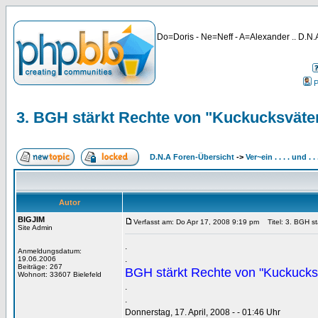
Do=Doris - Ne=Neff - A=Alexander .. D.N.A
P
3. BGH stärkt Rechte von "Kuckucksväter
D.N.A Foren-Übersicht
->
Ver~ein . . . . und . 
Autor
BIGJIM
Verfasst am: Do Apr 17, 2008 9:19 pm
Titel: 3. BGH st
Site Admin
.
Anmeldungsdatum:
.
19.06.2006
Beiträge: 267
BGH stärkt Rechte von "Kuckucks
Wohnort: 33607 Bielefeld
.
.
Donnerstag, 17. April, 2008 - - 01:46 Uhr