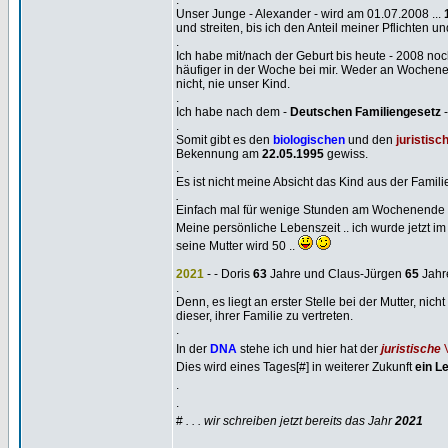
.
Unser Junge - Alexander - wird am 01.07.2008 ...
und streiten, bis ich den Anteil meiner Pflichten 
.
Ich habe mit/nach der Geburt bis heute - 2008 no
häufiger in der Woche bei mir. Weder an Wochene
nicht, nie unser Kind.
.
Ich habe nach dem -
Deutschen Familiengesetz
-
.
Somit gibt es den
biologischen
und den
juristisc
Bekennung am
22.05.1995
gewiss.
.
Es ist nicht meine Absicht das Kind aus der Fam
.
Einfach mal für wenige Stunden am Wochenende d
Meine persönliche Lebenszeit .. ich wurde jetzt im
seine Mutter wird 50 ..
2021
- - Doris
63
Jahre und Claus-Jürgen
65
Jahr
.
Denn, es liegt an erster Stelle bei der Mutter, nicht
dieser, ihrer Familie zu vertreten.
.
In der
DNA
stehe ich und hier hat der
juristische
V
Dies wird eines Tages[#] in weiterer Zukunft
ein L
.
.
#
. . . wir schreiben jetzt bereits das Jahr
2021