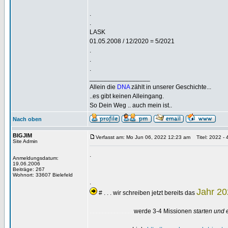
.
.
LASK
01.05.2008 / 12/2020 = 5/2021
.
.
.
_________________
Allein die
DNA
zählt in unserer Geschichte...
..es gibt keinen Alleingang.
So Dein Weg .. auch mein ist..
Nach oben
BIGJIM
Verfasst am: Mo Jun 06, 2022 12:23 am
Titel: 2022 - 4
Site Admin
.
Anmeldungsdatum:
19.06.2006
Beiträge: 267
Wohnort: 33607 Bielefeld
.
Jahr 2
# . . . wir schreiben jetzt bereits das
werde 3-4 Missionen
starten und 
............................