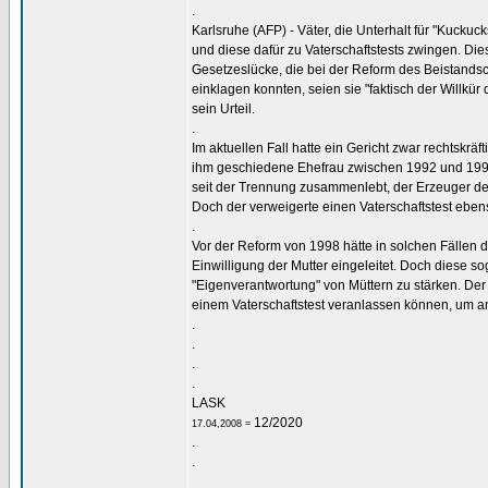
.
Karlsruhe (AFP) - Väter, die Unterhalt für "Kucku
und diese dafür zu Vaterschaftstests zwingen. Die
Gesetzeslücke, die bei der Reform des Beistands
einklagen konnten, seien sie "faktisch der Willk
sein Urteil.
.
Im aktuellen Fall hatte ein Gericht zwar rechtskräft
ihm geschiedene Ehefrau zwischen 1992 und 1995 g
seit der Trennung zusammenlebt, der Erzeuger der 
Doch der verweigerte einen Vaterschaftstest eben
.
Vor der Reform von 1998 hätte in solchen Fällen 
Einwilligung der Mutter eingeleitet. Doch diese 
"Eigenverantwortung" von Müttern zu stärken. Der
einem Vaterschaftstest veranlassen können, um a
.
.
.
.
LASK
12/2020
17.04,2008 =
.
.
_________________