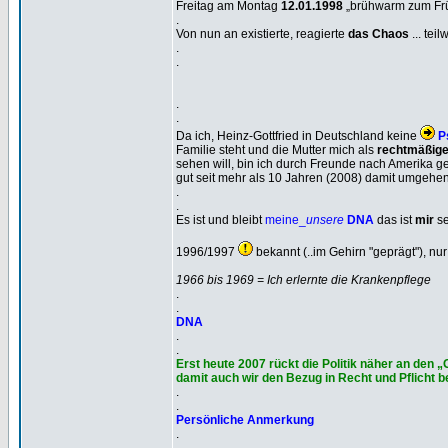
Freitag am Montag
12.01.1998
„brühwarm zum Frü
.
Von nun an existierte, reagierte
das Chaos
... tei
.
.
.
.
Da ich, Heinz-Gottfried in Deutschland keine
P
Familie steht und die Mutter mich als
rechtmäßige
sehen will, bin ich durch Freunde nach Amerika ge
gut seit mehr als 10 Jahren (2008) damit umgehen 
.
.
Es ist und bleibt
meine_
unsere
DNA
das ist
mir
se
1996/1997
bekannt (..im Gehirn "geprägt"), n
1966 bis 1969 = Ich erlernte die Krankenpflege
.
.
DNA
.
.
Erst heute 2007 rückt die Politik näher an den 
damit auch wir den Bezug in Recht und Pflicht
.
.
Persönliche Anmerkung
.