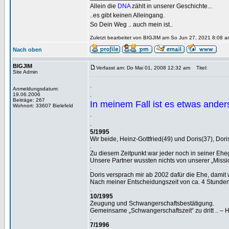
Allein die
DNA
zählt in unserer Geschichte...
..es gibt keinen Alleingang.
So Dein Weg .. auch mein ist..
Zuletzt bearbeitet von BIGJIM am So Jun 27, 2021 8:08 a
Nach oben
BIGJIM
Verfasst am: Do Mai 01, 2008 12:32 am
Titel:
Site Admin
.
Anmeldungsdatum:
.
19.06.2006
Beiträge: 267
In meinem Fall ist es etwas anders,
Wohnort: 33607 Bielefeld
.
.
5/1995
Wir beide, Heinz-Gottfried(49) und Doris(37), Do
.
Zu diesem Zeitpunkt war jeder noch in seiner Ehe
Unsere Partner wussten nichts von unserer „Missi
.
Doris versprach mir ab 2002 dafür die Ehe, dami
Nach meiner Entscheidungszeit von ca. 4 Stunden w
.
10/1995
Zeugung und Schwangerschaftsbestätigung.
Gemeinsame „Schwangerschaftszeit“ zu dritt .. – 
.
7/1996