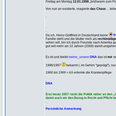
Freitag am Montag
12.01.1998
„brühwarm zum Frü
.
Von nun an existierte, reagierte
das Chaos
... tei
.
.
.
.
Da ich, Heinz-Gottfried in Deutschland keine
P
Familie steht und die Mutter mich als
rechtmäßige
sehen will, bin ich durch Freunde nach Amerika ge
gut seit mehr als 10 Jahren (2008) damit umgehen 
.
.
Es ist und bleibt
meine_
unsere
DNA
das ist
mir
se
1996/1997
bekannt (..im Gehirn "geprägt"), n
1966 bis 1969 = Ich erlernte die Krankenpflege
.
.
DNA
.
.
Erst heute 2007 rückt die Politik näher an den 
damit auch wir den Bezug in Recht und Pflicht
.
.
Persönliche Anmerkung
.