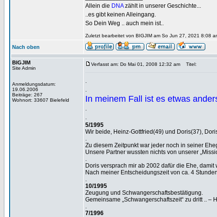
Allein die
DNA
zählt in unserer Geschichte...
..es gibt keinen Alleingang.
So Dein Weg .. auch mein ist..
Zuletzt bearbeitet von BIGJIM am So Jun 27, 2021 8:08 a
Nach oben
BIGJIM
Verfasst am: Do Mai 01, 2008 12:32 am
Titel:
Site Admin
.
Anmeldungsdatum:
.
19.06.2006
Beiträge: 267
In meinem Fall ist es etwas anders,
Wohnort: 33607 Bielefeld
.
.
5/1995
Wir beide, Heinz-Gottfried(49) und Doris(37), Do
.
Zu diesem Zeitpunkt war jeder noch in seiner Ehe
Unsere Partner wussten nichts von unserer „Missi
.
Doris versprach mir ab 2002 dafür die Ehe, dami
Nach meiner Entscheidungszeit von ca. 4 Stunden w
.
10/1995
Zeugung und Schwangerschaftsbestätigung.
Gemeinsame „Schwangerschaftszeit“ zu dritt .. – 
.
7/1996