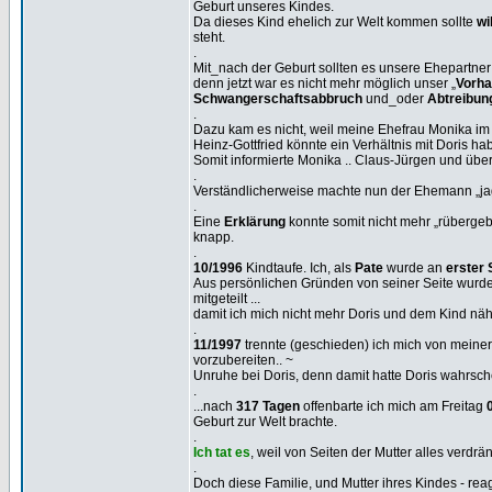
Geburt unseres Kindes.
Da dieses Kind ehelich zur Welt kommen sollte
wi
steht.
.
Mit_nach der Geburt sollten es unsere Ehepartner
denn jetzt war es nicht mehr möglich unser „
Vorha
Schwangerschaftsabbruch
und_oder
Abtreibun
.
Dazu kam es nicht, weil meine Ehefrau Monika i
Heinz-Gottfried könnte ein Verhältnis mit Doris ha
Somit informierte Monika .. Claus-Jürgen und übe
.
Verständlicherweise machte nun der Ehemann „jagt
.
Eine
Erklärung
konnte somit nicht mehr „rübergeb
knapp.
.
10/1996
Kindtaufe. Ich, als
Pate
wurde an
erster 
Aus persönlichen Gründen von seiner Seite wurde
mitgeteilt ...
damit ich mich nicht mehr Doris und dem Kind 
.
11/1997
trennte (geschieden) ich mich von meiner
vorzubereiten.. ~
Unruhe bei Doris, denn damit hatte Doris wahrsche
.
...nach
317 Tagen
offenbarte ich mich am Freitag
Geburt zur Welt brachte.
.
Ich tat es
, weil von Seiten der Mutter alles verdrä
.
Doch diese Familie, und Mutter ihres Kindes - r