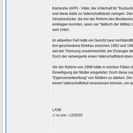
.
Karlsruhe (AFP) - Väter, die Unterhalt für "Kucku
und diese dafür zu Vaterschaftstests zwingen. Die
Gesetzeslücke, die bei der Reform des Beistands
einklagen konnten, seien sie "faktisch der Willk
sein Urteil.
.
Im aktuellen Fall hatte ein Gericht zwar rechtskräft
ihm geschiedene Ehefrau zwischen 1992 und 1995 g
seit der Trennung zusammenlebt, der Erzeuger der 
Doch der verweigerte einen Vaterschaftstest eben
.
Vor der Reform von 1998 hätte in solchen Fällen 
Einwilligung der Mutter eingeleitet. Doch diese 
"Eigenverantwortung" von Müttern zu stärken. Der
einem Vaterschaftstest veranlassen können, um a
.
.
.
.
LASK
12/2020
17.04,2008 =
.
.
_________________