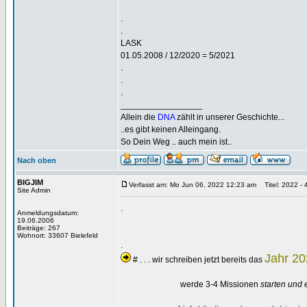
.
.
LASK
01.05.2008 / 12/2020 = 5/2021
.
.
.
_________________
Allein die
DNA
zählt in unserer Geschichte...
..es gibt keinen Alleingang.
So Dein Weg .. auch mein ist..
Nach oben
BIGJIM
Verfasst am: Mo Jun 06, 2022 12:23 am
Titel: 2022 - 4
Site Admin
.
Anmeldungsdatum:
19.06.2006
Beiträge: 267
Wohnort: 33607 Bielefeld
.
Jahr 2
# . . . wir schreiben jetzt bereits das
werde 3-4 Missionen
starten und 
............................