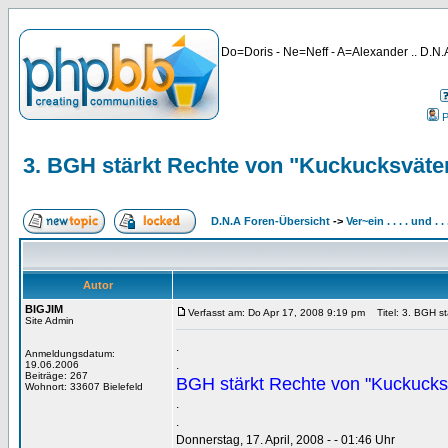
Do=Doris - Ne=Neff - A=Alexander .. D.N.A
P
3. BGH stärkt Rechte von "Kuckucksväter
D.N.A Foren-Übersicht
->
Ver~ein . . . . und . 
Autor
BIGJIM
Verfasst am: Do Apr 17, 2008 9:19 pm
Titel: 3. BGH st
Site Admin
.
Anmeldungsdatum:
.
19.06.2006
Beiträge: 267
BGH stärkt Rechte von "Kuckucks
Wohnort: 33607 Bielefeld
.
.
Donnerstag, 17. April, 2008 - - 01:46 Uhr