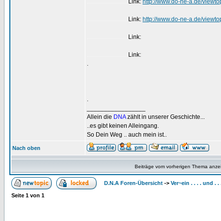
Link:
http://www.do-ne-a.de/viewt
............................
Link:
http://www.do-ne-a.de/viewt
............................
Link:
............................
Link:
............................
.
.
_________________
Allein die
DNA
zählt in unserer Geschichte...
..es gibt keinen Alleingang.
So Dein Weg .. auch mein ist..
Nach oben
Beiträge vom vorherigen Thema anze
D.N.A Foren-Übersicht
->
Ver~ein . . . . und . 
Seite
1
von
1