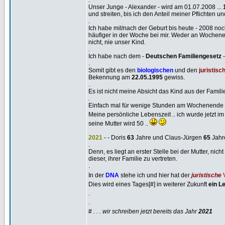
.
Unser Junge - Alexander - wird am 01.07.2008 ...
und streiten, bis ich den Anteil meiner Pflichten 
.
Ich habe mit/nach der Geburt bis heute - 2008 no
häufiger in der Woche bei mir. Weder an Wochene
nicht, nie unser Kind.
.
Ich habe nach dem -
Deutschen Familiengesetz
-
.
Somit gibt es den
biologischen
und den
juristisc
Bekennung am
22.05.1995
gewiss.
.
Es ist nicht meine Absicht das Kind aus der Fam
.
Einfach mal für wenige Stunden am Wochenende d
Meine persönliche Lebenszeit .. ich wurde jetzt im
seine Mutter wird 50 ..
2021
- - Doris
63
Jahre und Claus-Jürgen
65
Jahr
.
Denn, es liegt an erster Stelle bei der Mutter, nicht
dieser, ihrer Familie zu vertreten.
.
In der
DNA
stehe ich und hier hat der
juristische
V
Dies wird eines Tages[#] in weiterer Zukunft
ein L
.
.
#
. . . wir schreiben jetzt bereits das Jahr
2021