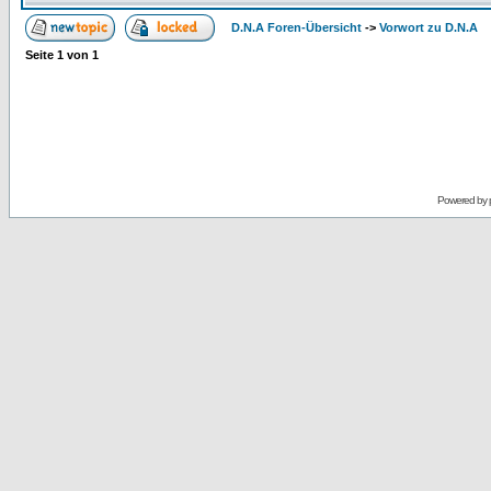
D.N.A Foren-Übersicht
->
Vorwort zu D.N.A
Seite
1
von
1
Powered by