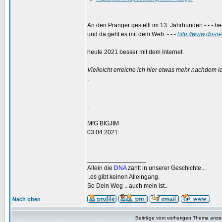
.
.
An den Pranger gestellt im 13. Jahrhundert - - -
he
und da geht es mit dem Web. - - -
http://www.do-n
.
heute 2021 besser mit dem Internet.
.
Vielleicht erreiche ich hier etwas mehr nachdem i
.
.
MfG BIGJIM
03.04.2021
.
.
_________________
Allein die
DNA
zählt in unserer Geschichte...
..es gibt keinen Alleingang.
So Dein Weg .. auch mein ist..
Nach oben
Beiträge vom vorherigen Thema anze