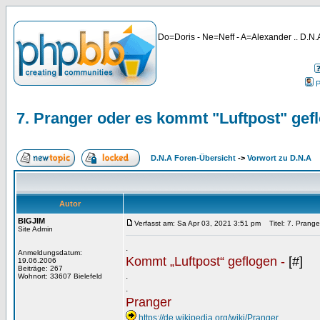
Do=Doris - Ne=Neff - A=Alexander .. D.N.A
P
7. Pranger oder es kommt "Luftpost" gefl
D.N.A Foren-Übersicht
->
Vorwort zu D.N.A
Autor
BIGJIM
Verfasst am: Sa Apr 03, 2021 3:51 pm
Titel: 7. Prange
Site Admin
.
Anmeldungsdatum:
Kommt „Luftpost“ geflogen -
[#]
19.06.2006
Beiträge: 267
.
Wohnort: 33607 Bielefeld
.
Pranger
https://de.wikipedia.org/wiki/Pranger