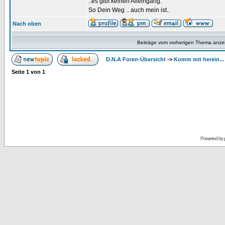
..es gibt keinen Alleingang.
So Dein Weg .. auch mein ist..
Nach oben
Beiträge vom vorherigen Thema anze
D.N.A Foren-Übersicht
->
Komm mit herein...
Seite
1
von
1
Powered by