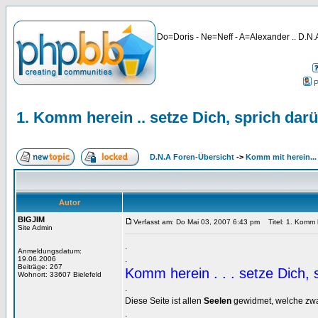
Do=Doris - Ne=Neff - A=Alexander .. D.N.A
P
1. Komm herein .. setze Dich, sprich dar
D.N.A Foren-Übersicht
->
Komm mit herein...
Autor
BIGJIM
Verfasst am: Do Mai 03, 2007 6:43 pm
Titel: 1. Komm h
Site Admin
.
Anmeldungsdatum:
.
19.06.2006
Beiträge: 267
Komm herein . . . setze Dich, 
Wohnort: 33607 Bielefeld
.
Diese Seite ist allen
Seelen
gewidmet, welche zwar
.