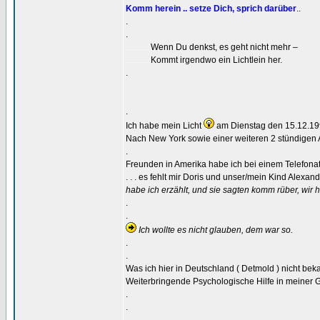
Komm herein .. setze Dich, sprich darüber
..
.
.
Wenn Du denkst, es geht nicht mehr –
................
Kommt irgendwo ein Lichtlein her.
................
.
.
Ich habe mein Licht
am Dienstag den 15.12.199
Nach New York sowie einer weiteren 2 stündigen A
.
Freunden in Amerika habe ich bei einem Telefonat
. . . es fehlt mir Doris und unser/mein Kind Alexand
habe ich erzählt, und sie sagten komm rüber, wir
.
.
Ich wollte es nicht glauben, dem war so.
.
.
Was ich hier in Deutschland ( Detmold ) nicht bek
Weiterbringende Psychologische Hilfe in meiner Ge
.
.