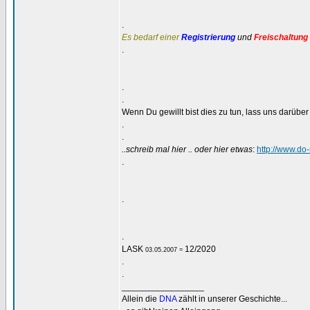
.
Es bedarf einer
Registrierung
und
Freischaltung
.
.
.
Wenn Du gewillt bist dies zu tun, lass uns darübe
.
.
..schreib mal hier .. oder hier etwas
:
http://www.do
.
.
.
LASK
12/2020
03.05.2007 =
.
.
_________________
Allein die
DNA
zählt in unserer Geschichte...