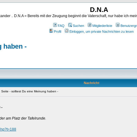
D.N.A
ander .. D.N.A = Bereits mit der Zeugung beginnt die Vaterschaft, nur habe ich me
FAQ
Suchen
Mitgliederliste
Benutzerg
Profil
Einloggen, um private Nachrichten zu lesen
ng haben -
Nachricht
ne Seite - solltest Du eine Meinung haben -
 -
der am Platz der Tafelrunde.
.php?t=188