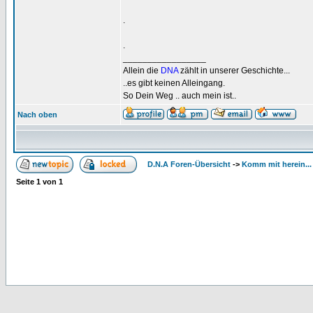
.
.
_________________
Allein die
DNA
zählt in unserer Geschichte...
..es gibt keinen Alleingang.
So Dein Weg .. auch mein ist..
Nach oben
D.N.A Foren-Übersicht
->
Komm mit herein...
Seite
1
von
1