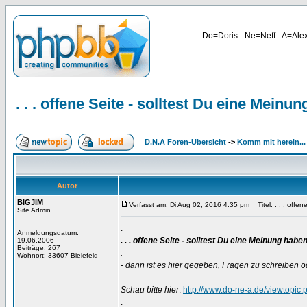
Do=Doris - Ne=Neff - A=Alex
. . . offene Seite - solltest Du eine Meinu
D.N.A Foren-Übersicht
->
Komm mit herein...
Autor
BIGJIM
Verfasst am: Di Aug 02, 2016 4:35 pm
Titel: . . . offe
Site Admin
.
Anmeldungsdatum:
. . . offene Seite - solltest Du eine Meinung haben
19.06.2006
Beiträge: 267
.
Wohnort: 33607 Bielefeld
- dann ist es hier gegeben, Fragen zu schreiben o
.
Schau bitte hier
:
http://www.do-ne-a.de/viewtopic
.