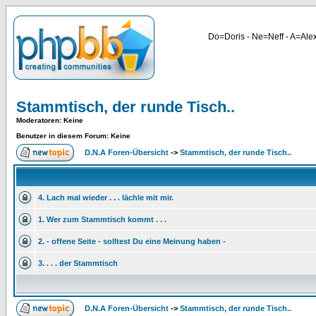
Do=Doris - Ne=Neff - A=Alex
Stammtisch, der runde Tisch..
Moderatoren
: Keine
Benutzer in diesem Forum: Keine
D.N.A Foren-Übersicht
->
Stammtisch, der runde Tisch..
4. Lach mal wieder . . . lächle mit mir.
1. Wer zum Stammtisch kommt . . .
2. - offene Seite - solltest Du eine Meinung haben -
3. . . . der Stammtisch
D.N.A Foren-Übersicht
->
Stammtisch, der runde Tisch..