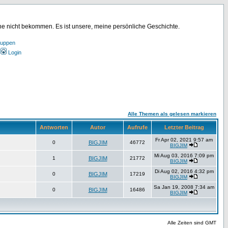
ine nicht bekommen. Es ist unsere, meine persönliche Geschichte.
ruppen
Login
Alle Themen als gelesen markieren
Antworten
Autor
Aufrufe
Letzter Beitrag
Fr Apr 02, 2021 9:57 am
0
BIGJIM
46772
BIGJIM
Mi Aug 03, 2016 7:09 pm
1
BIGJIM
21772
BIGJIM
Di Aug 02, 2016 4:32 pm
0
BIGJIM
17219
BIGJIM
Sa Jan 19, 2008 7:34 am
0
BIGJIM
16486
BIGJIM
Alle Zeiten sind GMT