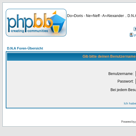
Do=Doris - Ne=Neff - A=Alexander .. D.N.A
P
D.N.A Foren-Übersicht
Gib bitte deinen Benutzername
Benutzername:
Passwort:
Bei jedem Besu
Ich habe
Powered by