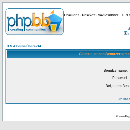
Do=Doris - Ne=Neff - A=Alexander .. D.N.A
P
D.N.A Foren-Übersicht
Gib bitte deinen Benutzername
Benutzername:
Passwort:
Bei jedem Besu
Ich habe
Powered by