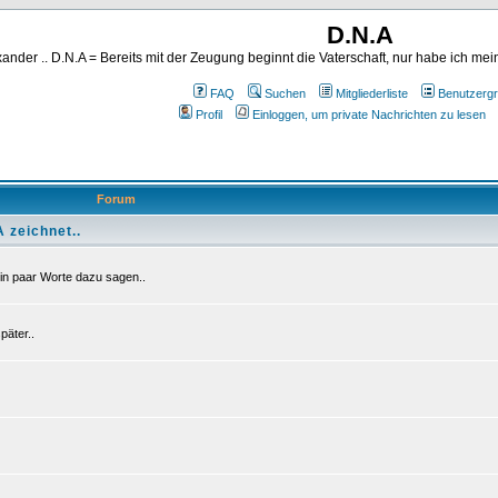
D.N.A
ander .. D.N.A = Bereits mit der Zeugung beginnt die Vaterschaft, nur habe ich me
FAQ
Suchen
Mitgliederliste
Benutzerg
Profil
Einloggen, um private Nachrichten zu lesen
Forum
 zeichnet..
in paar Worte dazu sagen..
äter..