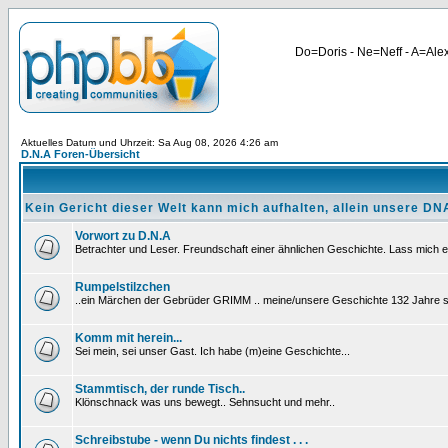
Do=Doris - Ne=Neff - A=Alex
Aktuelles Datum und Uhrzeit: Sa Aug 08, 2026 4:26 am
D.N.A Foren-Übersicht
Kein Gericht dieser Welt kann mich aufhalten, allein unsere DNA
Vorwort zu D.N.A
Betrachter und Leser. Freundschaft einer ähnlichen Geschichte. Lass mich e
Rumpelstilzchen
..ein Märchen der Gebrüder GRIMM .. meine/unsere Geschichte 132 Jahre sp
Komm mit herein...
Sei mein, sei unser Gast. Ich habe (m)eine Geschichte...
Stammtisch, der runde Tisch..
Klönschnack was uns bewegt.. Sehnsucht und mehr..
Schreibstube - wenn Du nichts findest . . .