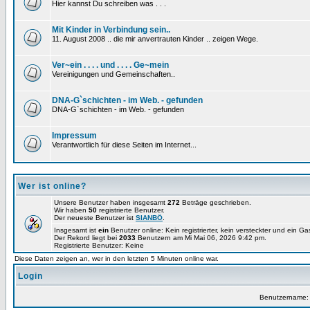
Hier kannst Du schreiben was . . .
Mit Kinder in Verbindung sein..
11. August 2008 .. die mir anvertrauten Kinder .. zeigen Wege.
Ver~ein . . . . und . . . . Ge~mein
Vereinigungen und Gemeinschaften..
DNA-G`schichten - im Web. - gefunden
DNA-G`schichten - im Web. - gefunden
Impressum
Verantwortlich für diese Seiten im Internet...
Wer ist online?
Unsere Benutzer haben insgesamt
272
Beträge geschrieben.
Wir haben
50
registrierte Benutzer.
Der neueste Benutzer ist
SIANBÖ
.
Insgesamt ist
ein
Benutzer online: Kein registrierter, kein versteckter und ein G
Der Rekord liegt bei
2033
Benutzern am Mi Mai 06, 2026 9:42 pm.
Registrierte Benutzer: Keine
Diese Daten zeigen an, wer in den letzten 5 Minuten online war.
Login
Benutzername