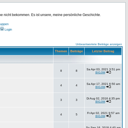
ine nicht bekommen. Es ist unsere, meine persönliche Geschichte.
ruppen
Login
Unbeantwortete Beiträge anzeigen
Themen
Beiträge
Letzter Beitrag
Sa Apr 03, 2021 3:51 pm
8
8
BIGJIM
Sa Apr 17, 2021 6:50 am
4
4
BIGJIM
Di Aug 02, 2016 4:35 pm
3
3
BIGJIM
Fr Apr 02, 2021 9:57 am
4
5
BIGJIM
So Sep 16, 2018 4:40 am