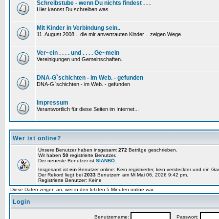
Schreibstube - wenn Du nichts findest . . .
Hier kannst Du schreiben was . . .
Mit Kinder in Verbindung sein..
11. August 2008 .. die mir anvertrauten Kinder .. zeigen Wege.
Ver~ein . . . . und . . . . Ge~mein
Vereinigungen und Gemeinschaften..
DNA-G`schichten - im Web. - gefunden
DNA-G`schichten - im Web. - gefunden
Impressum
Verantwortlich für diese Seiten im Internet...
Wer ist online?
Unsere Benutzer haben insgesamt
272
Beträge geschrieben.
Wir haben
50
registrierte Benutzer.
Der neueste Benutzer ist
SIANBÖ
.
Insgesamt ist
ein
Benutzer online: Kein registrierter, kein versteckter und ein G
Der Rekord liegt bei
2033
Benutzern am Mi Mai 06, 2026 9:42 pm.
Registrierte Benutzer: Keine
Diese Daten zeigen an, wer in den letzten 5 Minuten online war.
Login
Benutzername:
Passwort: