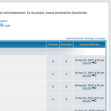
ine nicht bekommen. Es ist unsere, meine persönliche Geschichte.
ruppen
Login
Unbeantwortete Beiträge anzeigen
Themen
Beiträge
Letzter Beitrag
Sa Apr 03, 2021 3:51 pm
8
8
BIGJIM
Sa Apr 17, 2021 6:50 am
4
4
BIGJIM
Di Aug 02, 2016 4:35 pm
3
3
BIGJIM
Fr Apr 02, 2021 9:57 am
4
5
BIGJIM
So Sep 16, 2018 4:40 am