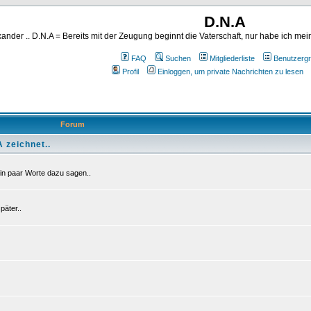
D.N.A
ander .. D.N.A = Bereits mit der Zeugung beginnt die Vaterschaft, nur habe ich me
FAQ
Suchen
Mitgliederliste
Benutzerg
Profil
Einloggen, um private Nachrichten zu lesen
Forum
 zeichnet..
in paar Worte dazu sagen..
äter..