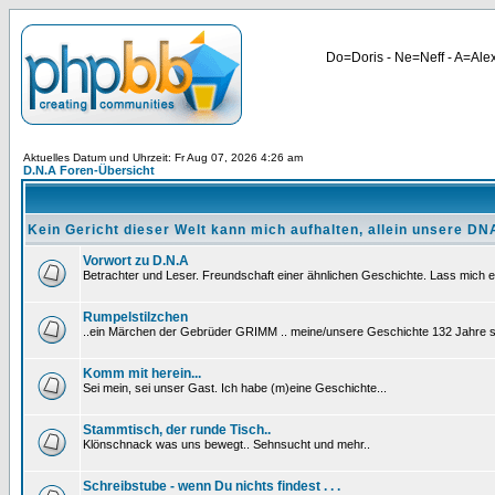
Do=Doris - Ne=Neff - A=Alex
Aktuelles Datum und Uhrzeit: Fr Aug 07, 2026 4:26 am
D.N.A Foren-Übersicht
Kein Gericht dieser Welt kann mich aufhalten, allein unsere DNA
Vorwort zu D.N.A
Betrachter und Leser. Freundschaft einer ähnlichen Geschichte. Lass mich e
Rumpelstilzchen
..ein Märchen der Gebrüder GRIMM .. meine/unsere Geschichte 132 Jahre sp
Komm mit herein...
Sei mein, sei unser Gast. Ich habe (m)eine Geschichte...
Stammtisch, der runde Tisch..
Klönschnack was uns bewegt.. Sehnsucht und mehr..
Schreibstube - wenn Du nichts findest . . .