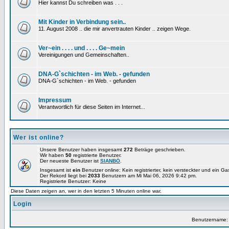
Hier kannst Du schreiben was . . .
Mit Kinder in Verbindung sein..
11. August 2008 .. die mir anvertrauten Kinder .. zeigen Wege.
Ver~ein . . . . und . . . . Ge~mein
Vereinigungen und Gemeinschaften..
DNA-G`schichten - im Web. - gefunden
DNA-G`schichten - im Web. - gefunden
Impressum
Verantwortlich für diese Seiten im Internet...
Wer ist online?
Unsere Benutzer haben insgesamt
272
Beträge geschrieben.
Wir haben
50
registrierte Benutzer.
Der neueste Benutzer ist
SIANBÖ
.
Insgesamt ist
ein
Benutzer online: Kein registrierter, kein versteckter und ein G
Der Rekord liegt bei
2033
Benutzern am Mi Mai 06, 2026 9:42 pm.
Registrierte Benutzer: Keine
Diese Daten zeigen an, wer in den letzten 5 Minuten online war.
Login
Benutzername