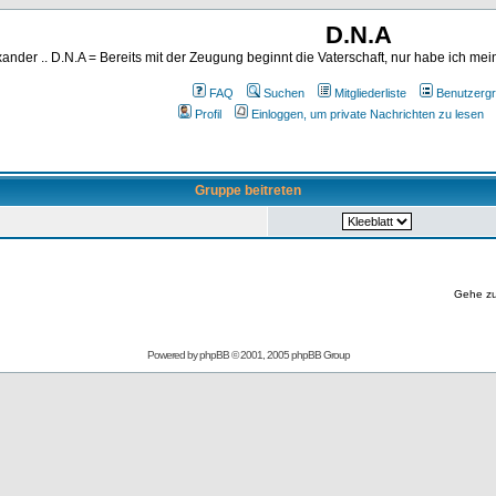
D.N.A
ander .. D.N.A = Bereits mit der Zeugung beginnt die Vaterschaft, nur habe ich me
FAQ
Suchen
Mitgliederliste
Benutzerg
Profil
Einloggen, um private Nachrichten zu lesen
Gruppe beitreten
Gehe z
Powered by
phpBB
© 2001, 2005 phpBB Group